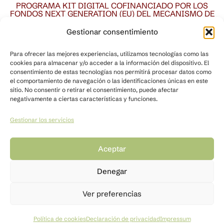
PROGRAMA KIT DIGITAL COFINANCIADO POR LOS
FONDOS NEXT GENERATION (EU) DEL MECANISMO DE
RECUPERACIÓN Y RESILENCIA
Gestionar consentimiento
Para ofrecer las mejores experiencias, utilizamos tecnologías como las
cookies para almacenar y/o acceder a la información del dispositivo. El
consentimiento de estas tecnologías nos permitirá procesar datos como
el comportamiento de navegación o las identificaciones únicas en este
sitio. No consentir o retirar el consentimiento, puede afectar
negativamente a ciertas características y funciones.
Gestionar los servicios
Quiénes somos
Nuestro espacio
Agricultura tradicional
Contacto
Aceptar
Tienda
Denegar
Ver preferencias
Aviso legal
Términos y condiciones de compra
Política de privacidad
Política de cookies
Política de cookies
Declaración de privacidad
Impressum