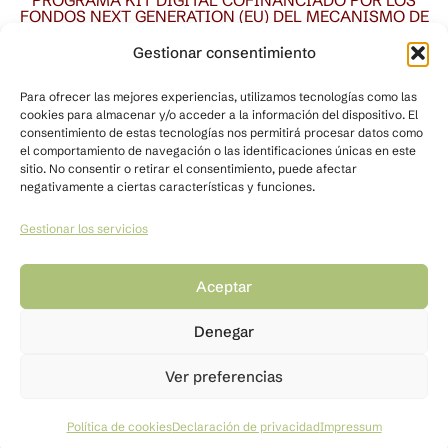
FONDOS NEXT GENERATION (EU) DEL MECANISMO DE
RECUPERACIÓN Y RESILENCIA
Gestionar consentimiento
Para ofrecer las mejores experiencias, utilizamos tecnologías como las
cookies para almacenar y/o acceder a la información del dispositivo. El
consentimiento de estas tecnologías nos permitirá procesar datos como
el comportamiento de navegación o las identificaciones únicas en este
sitio. No consentir o retirar el consentimiento, puede afectar
negativamente a ciertas características y funciones.
Gestionar los servicios
Quiénes somos
Nuestro espacio
Agricultura tradicional
Contacto
Aceptar
Tienda
Denegar
Ver preferencias
Aviso legal
Términos y condiciones de compra
Política de privacidad
Política de cookies
Política de cookies
Declaración de privacidad
Impressum
Diseñado por Agencia FISHER