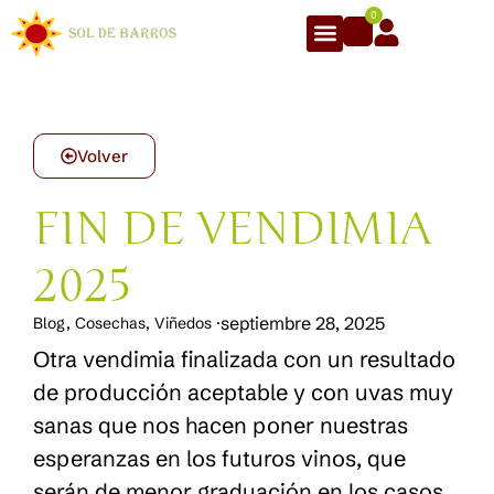
0
Volver
FIN DE VENDIMIA
2025
septiembre 28, 2025
Blog
,
Cosechas
,
Viñedos
·
Otra vendimia finalizada con un resultado
de producción aceptable y con uvas muy
sanas que nos hacen poner nuestras
esperanzas en los futuros vinos, que
serán de menor graduación en los casos